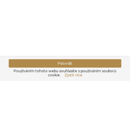
Potvrdit
Používáním tohoto webu souhlasíte s používáním souborů
cookie.
Zjistit více
Hájek Pet Food
O 
Zoznámte sa s našou firmou.
Zis