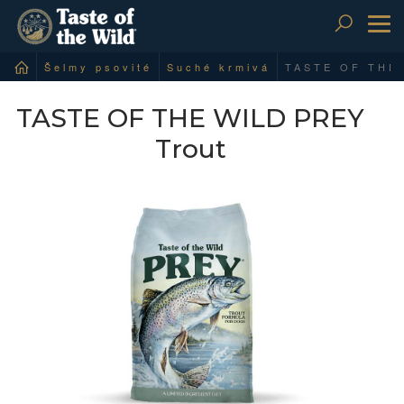
To
nav
Šelmy psovité
Suché krmivá
TASTE OF THE 
TASTE OF THE WILD PREY
Trout