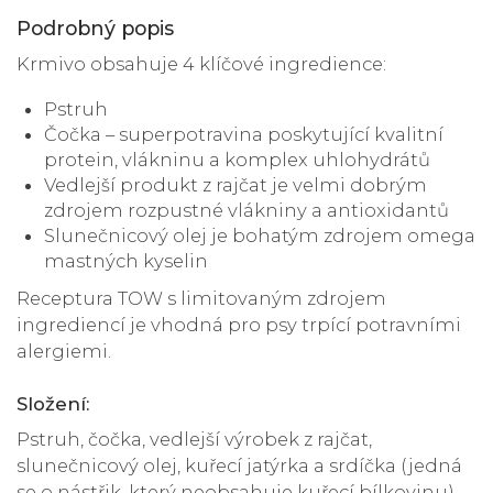
Podrobný popis
Krmivo obsahuje 4 klíčové ingredience:
Pstruh
Čočka – superpotravina poskytující kvalitní
protein, vlákninu a komplex uhlohydrátů
Vedlejší produkt z rajčat je velmi dobrým
zdrojem rozpustné vlákniny a antioxidantů
Slunečnicový olej je bohatým zdrojem omega
mastných kyselin
Receptura TOW s limitovaným zdrojem
ingrediencí je vhodná pro psy trpící potravními
alergiemi.
Složení:
Pstruh, čočka, vedlejší výrobek z rajčat,
slunečnicový olej, kuřecí jatýrka a srdíčka (jedná
se o nástřik, který neobsahuje kuřecí bílkovinu),