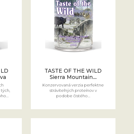
ILD
TASTE OF THE WILD
va
Sierra Mountain...
ch
Konzervovaná verzia perfektne
 tých,
stráviteľných proteínov v
ho...
podobe čistého...