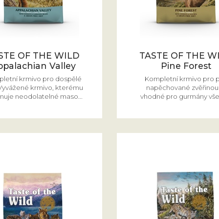
STE OF THE WILD
TASTE OF THE W
ppalachian Valley
Pine Forest
letní krmivo pro dospělé
Kompletní krmivo pro 
 Vyvážené krmivo, kterému
napěchované zvěřinou 
nuje neodolatelné maso...
vhodné pro gurmány všec