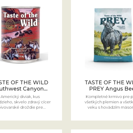
STE OF THE WILD
TASTE OF THE W
uthwest Canyon...
PREY Angus Be
Americký diviak, kus
Kompletné krmivo pre 
zieho, skvelo zdravý cícer
všetkých plemien a všet
pivovarské droždie pre...
veku s hovädzím mäsom