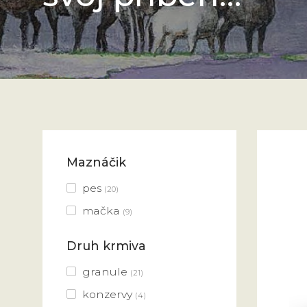
Maznáčik
pes
(20)
mačka
(9)
Druh krmiva
granule
(21)
konzervy
(4)