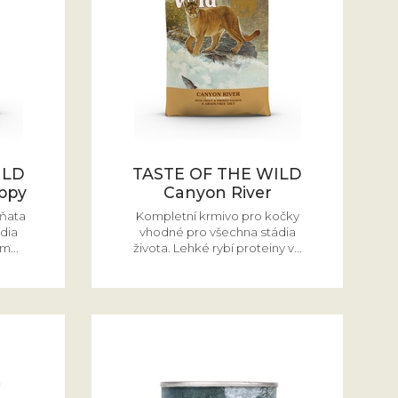
ILD
TASTE OF THE WILD
uppy
Canyon River
ěňata
Kompletní krmivo pro kočky
dia
vhodné pro všechna stádia
m...
života. Lehké rybí proteiny v...