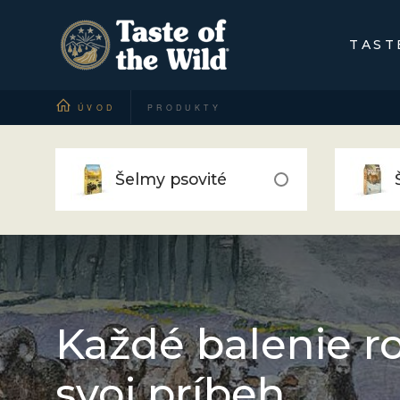
TAST
ÚVOD
PRODUKTY
Šelmy psovité
Každé balenie r
svoj príbeh…