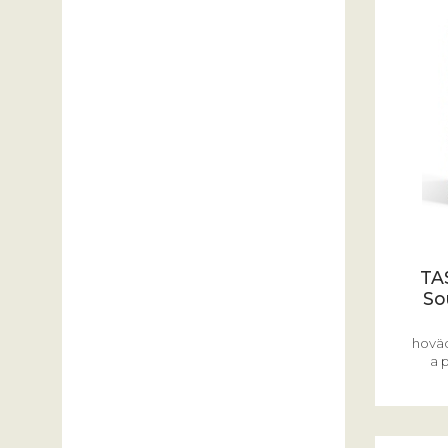
TA
So
hoväd
a 