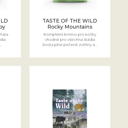
ILD
TASTE OF THE WILD
py
Rocky Mountains
ěňata
Kompletní krmivo pro kočky
dia
vhodné pro všechna stádia
..
života plné pečené zvěřiny a...