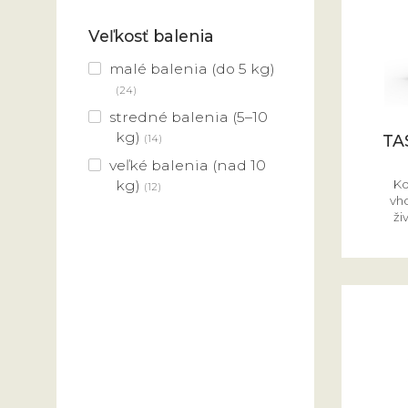
Veľkosť balenia
malé balenia (do 5 kg)
(24)
stredné balenia (5–10
kg)
TA
(14)
veľké balenia (nad 10
kg)
Ko
(12)
vh
ži