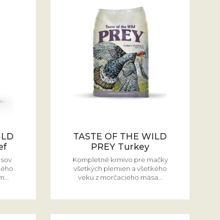
ILD
TASTE OF THE WILD
ef
PREY Turkey
psov
Kompletné krmivo pre mačky
kého
všetkých plemien a všetkého
...
veku z morčacieho mäsa...