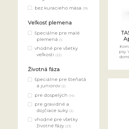
bez kuracieho mäsa
(19)
Veľkosť plemena
TA
špeciálne pre malé
A
plemená
(1)
Komp
vhodné pre všetky
psy.
veľkosti
(22)
domi
Životná fáza
špeciálne pre šteňatá
a juniorov
(2)
pre dospelých
(14)
pre gravidné a
dojčiace suky
(2)
vhodné pre všetky
životné fázy
(23)