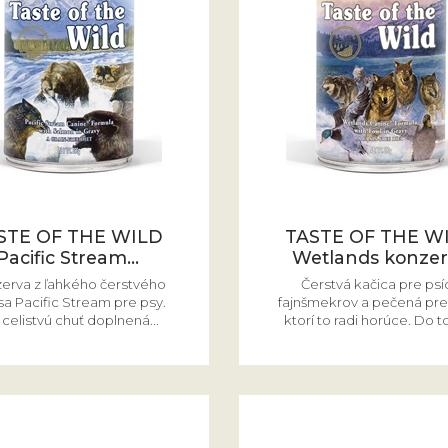
STE OF THE WILD
TASTE OF THE W
Pacific Stream...
Wetlands konzer
erva z ľahkého čerstvého
Čerstvá kačica pre psí
sa Pacific Stream pre psy.
fajnšmekrov a pečená pre
 celistvú chuť doplnená...
ktorí to radi horúce. Do to