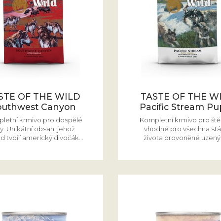
STE OF THE WILD
TASTE OF THE W
outhwest Canyon
Pacific Stream P
letní krmivo pro dospělé
Kompletní krmivo pro št
y. Unikátní obsah, jehož
vhodné pro všechna stá
d tvoří americký divočák...
života provoněné uzený