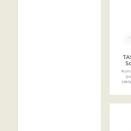
TA
S
Komp
ps
zákla