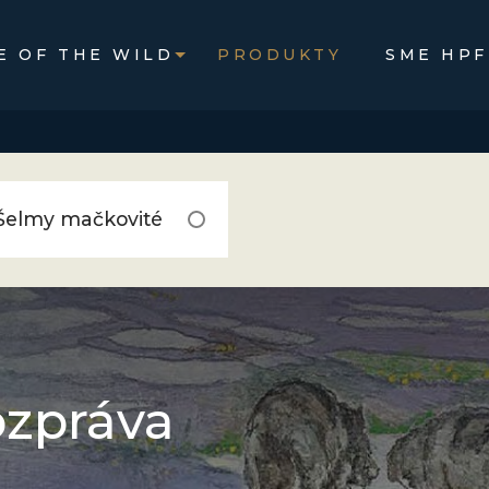
E OF THE WILD
PRODUKTY
SME HPF
Šelmy mačkovité
ozpráva