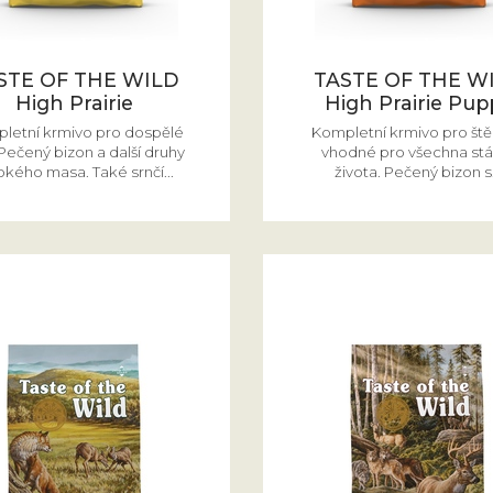
STE OF THE WILD
TASTE OF THE W
High Prairie
High Prairie Pup
letní krmivo pro dospělé
Kompletní krmivo pro št
Pečený bizon a další druhy
vhodné pro všechna stá
okého masa. Také srnčí...
života. Pečený bizon s.