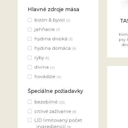
Hlavné zdroje mäsa
bizón & byvol
TA
(2)
jahňacie
(7)
Komp
hydina divoká
(3)
psy. 
div
hydina domáca
(9)
ryby
(6)
divina
(4)
hovädzie
(4)
Špeciálne požiadavky
bezobilné
(25)
citlivé zažívanie
(8)
LID limitovaný počet
ingrediencií
(9)