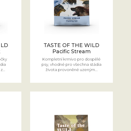
ILD
TASTE OF THE WILD
k
Pacific Stream
očky
Kompletní krmivo pro dospělé
dia
psy, vhodné pro všechna stádia
z...
života provoněné uzeným...