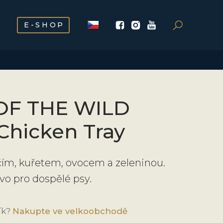
E-SHOP
OF THE WILD
hicken Tray
čím, kuřetem, ovocem a zeleninou.
o pro dospělé psy.
ík?
Nakupte ve velkoobchodě