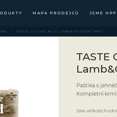
ODUKTY
MAPA PRODEJCŮ
JSME HPF
IKY
TASTE OF THE WILD LAMB&CHICKEN TRAY
TASTE 
Lamb&C
Paštika s jehně
Kompletní krmiv
Jste velkobchodn