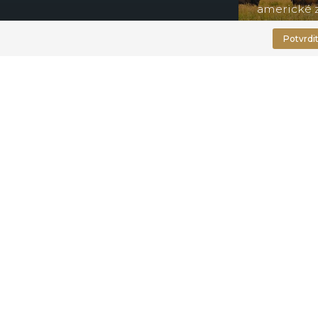
americké 
Potvrdi
Kontak
sho
+420 311 679 377