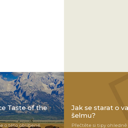
e Taste of the
Jak se starat o va
šelmu?
íce o této oblíbené
Přečtěte si tipy ohledně 