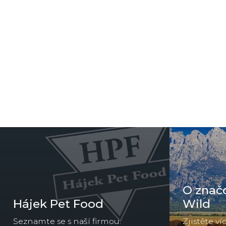
O značc
Hájek Pet Food
Wild
Seznamte se s naší firmou.
Zjistěte v