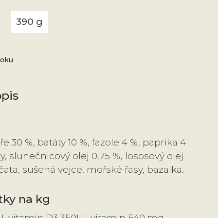
390 g
ooku
pis
e 30 %, batáty 10 %, fazole 4 %, paprika 4
y, slunečnicový olej 0,75 %, lososový olej
jčata, sušená vejce, mořské řasy, bazalka.
tky na kg
, vitamin D3 350IU, vitamin E40 mg,