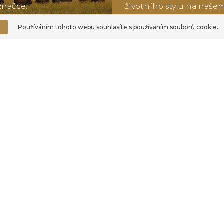
značce.
životního stylu na naše
t
Používáním tohoto webu souhlasíte s používáním souborů cookie.
tujte nás, nakupte v 
pu
nebo se přihlaste d
WWW.TOPKRMIVA.CZ