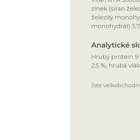
zinek (síran žel
železitý monohy
monohydrát) 3,
Analytické sl
Hrubý protein 9 
2,5 %, hrubá vlák
Jste velkobchodn