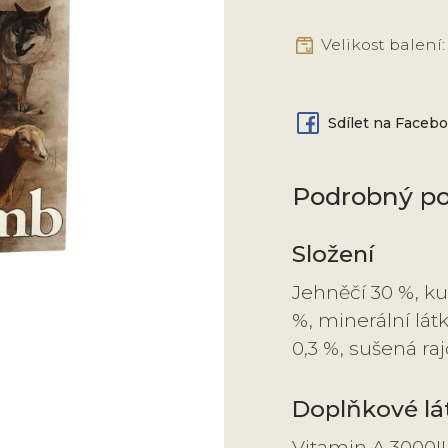
Velikost balení:
Sdílet na Faceb
Podrobný po
Složení
Jehněčí 30 %, kuř
%, minerální látk
0,3 %, sušená ra
Doplňkové lá
Vitamin A 3000IU