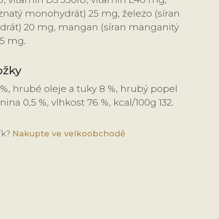
eznatý monohydrát) 25 mg, železo (síran
drát) 20 mg, mangan (síran manganitý
75 mg.
ožky
%, hrubé oleje a tuky 8 %, hrubý popel
nina 0,5 %, vlhkost 76 %, kcal/100g 132.
ík?
Nakupte ve velkoobchodě