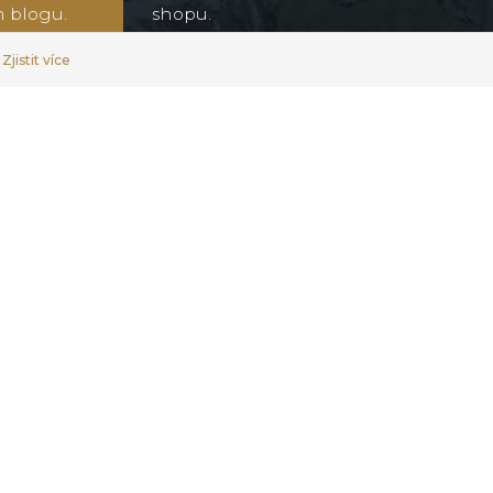
m blogu.
shopu.
Zjistit více
našem
e-
o
B2B
.
info@hpf.cz