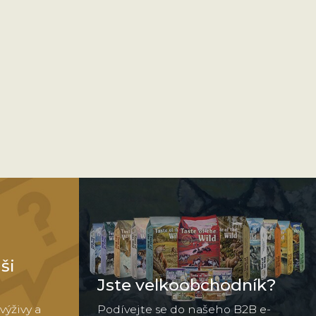
ši
Jste velkoobchodník?
výživy a
Podívejte se do našeho B2B e-