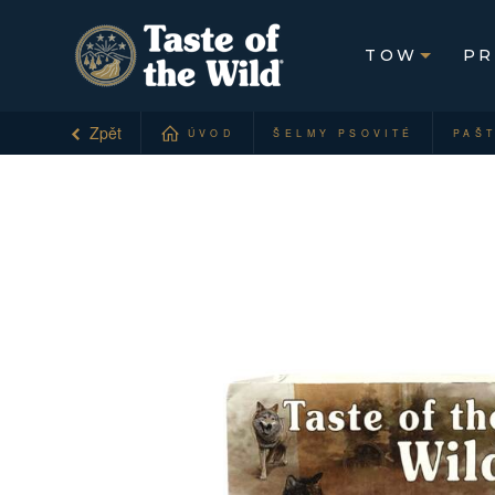
TOW
PR
Zpět
ÚVOD
ŠELMY PSOVITÉ
PAŠT