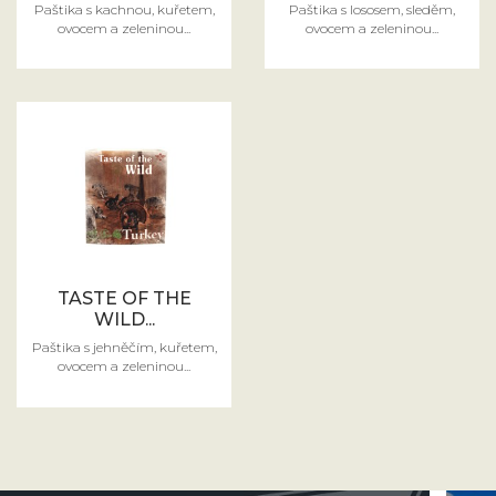
Paštika s kachnou, kuřetem,
Paštika s lososem, sleděm,
ovocem a zeleninou...
ovocem a zeleninou...
TASTE OF THE
WILD...
Paštika s jehněčím, kuřetem,
ovocem a zeleninou...