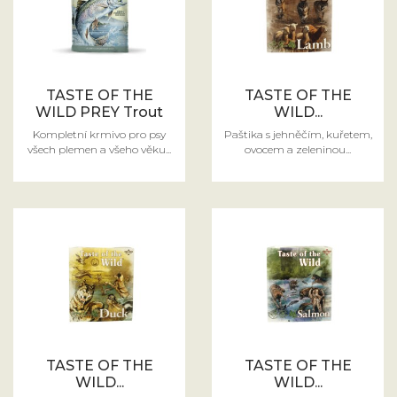
TASTE OF THE
TASTE OF THE
WILD PREY Trout
WILD...
Kompletní krmivo pro psy
Paštika s jehněčím, kuřetem,
všech plemen a všeho věku...
ovocem a zeleninou...
TASTE OF THE
TASTE OF THE
WILD...
WILD...