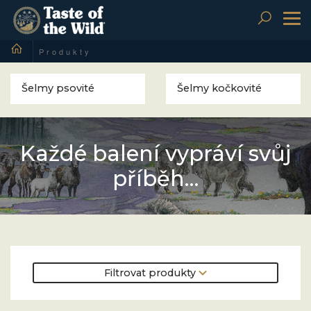
To
nav
Produkty
Šelmy psovité
Šelmy kočkovité
Každé balení vypráví svůj
příběh…
Filtrovat produkty