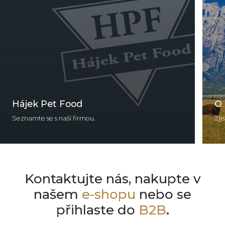
Hájek Pet Food
O 
Seznamte se s naší firmou.
Zji
Kontaktujte nás, nakupte v
našem
e-shopu
nebo se
přihlaste do
B2B
.