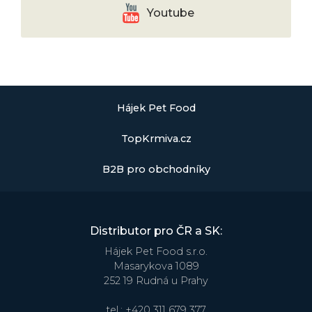
Youtube
Hájek Pet Food
TopKrmiva.cz
B2B pro obchodníky
Distributor pro ČR a SK:
Hájek Pet Food s.r.o.
Masarykova 1089
252 19 Rudná u Prahy
tel.:
+420 311 679 377