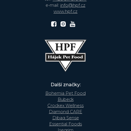
e-mail:
info@hpf.cz
www.hpf.cz
Další značky:
Bohemia Pet Food
Bubeck
Crockex Wellness
Diamond CARE
Dibaq Sense
Essential Foods
Isegrim