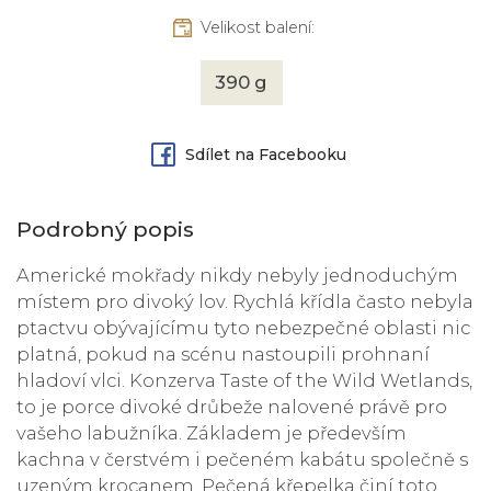
Velikost balení:
390 g
Sdílet na Facebooku
Podrobný popis
Americké mokřady nikdy nebyly jednoduchým
místem pro divoký lov. Rychlá křídla často nebyla
ptactvu obývajícímu tyto nebezpečné oblasti nic
platná, pokud na scénu nastoupili prohnaní
hladoví vlci. Konzerva Taste of the Wild Wetlands,
to je porce divoké drůbeže nalovené právě pro
vašeho labužníka. Základem je především
kachna v čerstvém i pečeném kabátu společně s
uzeným krocanem. Pečená křepelka činí toto