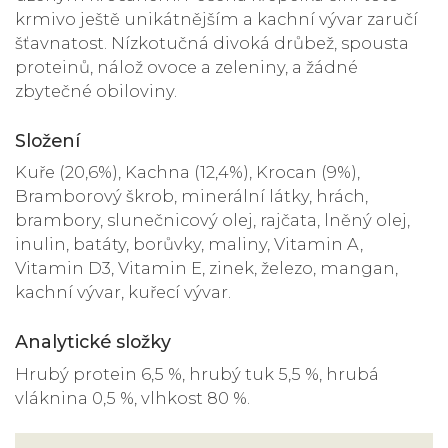
krmivo ještě unikátnějším a kachní vývar zaručí
šťavnatost. Nízkotučná divoká drůbež, spousta
proteinů, nálož ovoce a zeleniny, a žádné
zbytečné obiloviny.
Složení
Kuře (20,6%), Kachna (12,4%), Krocan (9%),
Bramborový škrob, minerální látky, hrách,
brambory, slunečnicový olej, rajčata, lněný olej,
inulin, batáty, borůvky, maliny, Vitamin A,
Vitamin D3, Vitamin E, zinek, železo, mangan,
kachní vývar, kuřecí vývar.
Analytické složky
Hrubý protein 6,5 %, hrubý tuk 5,5 %, hrubá
vláknina 0,5 %, vlhkost 80 %.