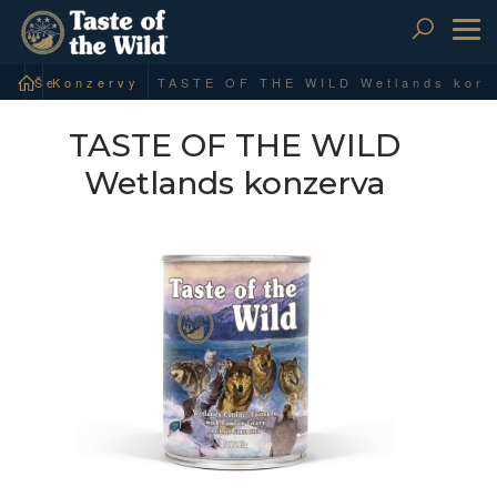
To
nav
Šelmy psovité
Konzervy
TASTE OF THE WILD
Wetlands konzerva