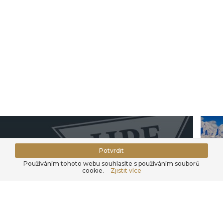
Potvrdit
Používáním tohoto webu souhlasíte s používáním souborů
cookie.
Zjistit více
Hájek Pet Food
O 