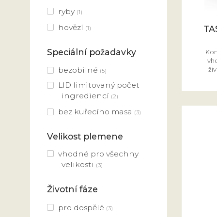
ryby
(1)
hovězí
TA
(1)
Speciální požadavky
Kom
vh
živ
bezobilné
(5)
LID limitovaný počet
ingrediencí
(2)
bez kuřecího masa
(3)
Velikost plemene
vhodné pro všechny
velikosti
(3)
Životní fáze
pro dospělé
(3)