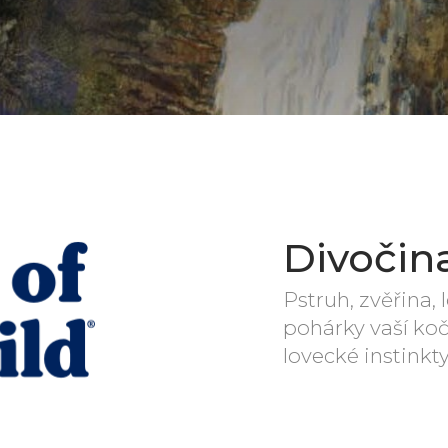
Divočin
Pstruh, zvěřina,
pohárky vaší koč
lovecké instinkty