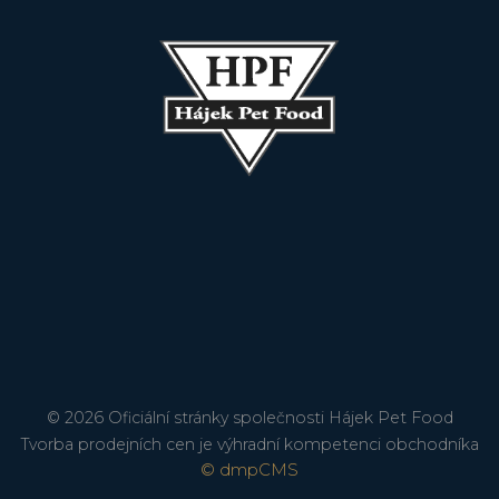
© 2026 Oficiální stránky společnosti Hájek Pet Food
Tvorba prodejních cen je výhradní kompetenci obchodníka
© dmpCMS