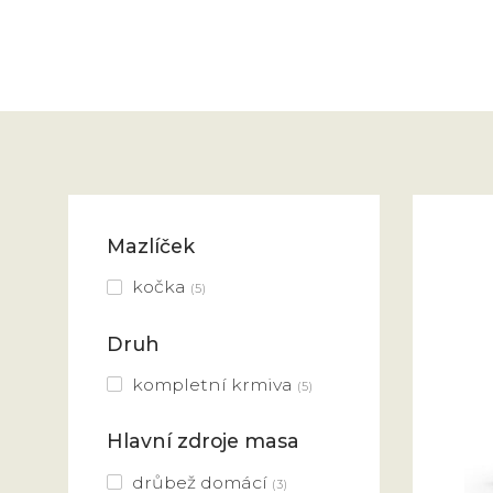
Mazlíček
kočka
(5)
Druh
kompletní krmiva
(5)
Hlavní zdroje masa
drůbež domácí
(3)