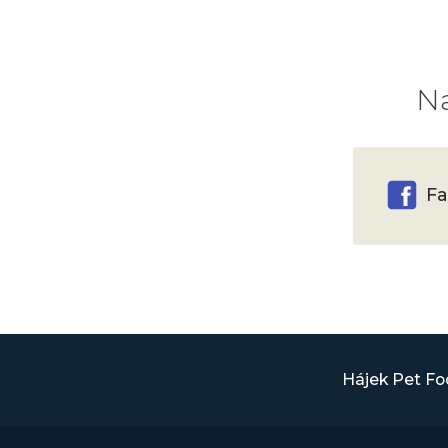
Na
Fa
Hájek Pet F