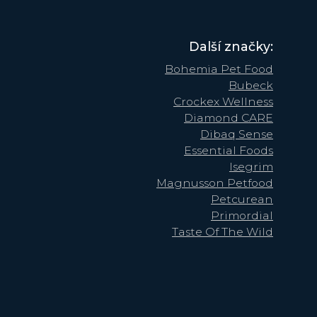
Další značky:
Bohemia Pet Food
Bubeck
Crockex Wellness
Diamond CARE
Dibaq Sense
Essential Foods
Isegrim
Magnusson Petfood
Petcurean
Primordial
Taste Of The Wild