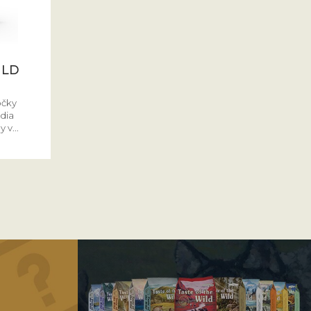
ILD
očky
dia
 v...