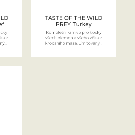
ILD
TASTE OF THE WILD
ef
PREY Turkey
očky
Kompletní krmivo pro kočky
ku z
všech plemen a všeho věku z
ý...
krocaního masa. Limitovaný...