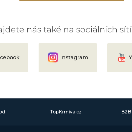
jdete nás také na sociálních sít
cebook
Instagram
Y
ood
TopKrmiva.cz
B2B 