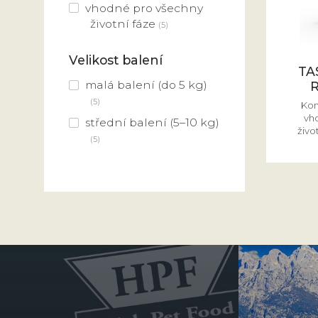
vhodné pro všechny
životní fáze
(5)
Velikost balení
TA
malá balení (do 5 kg)
R
(5)
Kom
vh
střední balení (5–10 kg)
živo
(5)