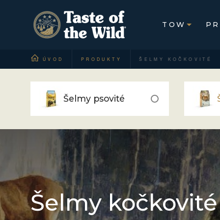
TOW
PR
ÚVOD
PRODUKTY
ŠELMY KOČKOVITÉ
Šelmy psovité
Šelmy kočkovité