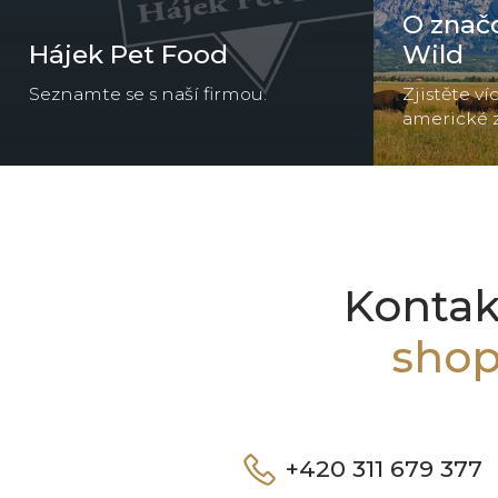
O značc
Hájek Pet Food
Wild
Seznamte se s naší firmou.
Zjistěte v
americké 
Kontak
sho
+420 311 679 377