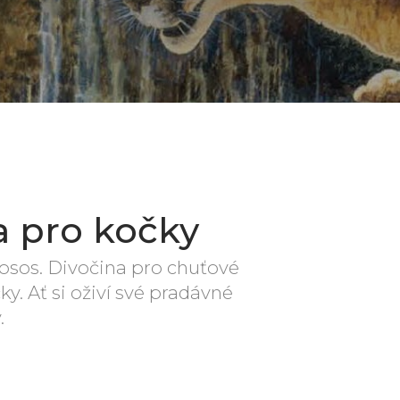
a pro kočky
 losos. Divočina pro chuťové
ky. Ať si oživí své pradávné
.