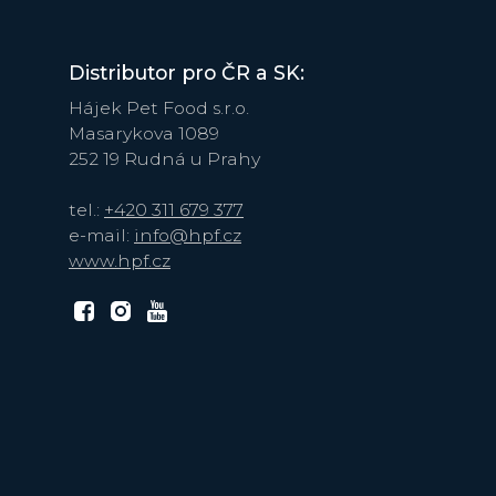
Distributor pro ČR a SK:
Hájek Pet Food s.r.o.
Masarykova 1089
252 19 Rudná u Prahy
tel.:
+420 311 679 377
e-mail:
info@hpf.cz
www.hpf.cz