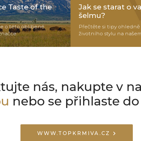
e Taste of the
Jak se starat o va
šelmu?
íce o této oblíbené
Přečtěte si tipy ohledně 
značce.
životního stylu na naše
tujte nás, nakupte v 
pu
nebo se přihlaste d
WWW.TOPKRMIVA.CZ