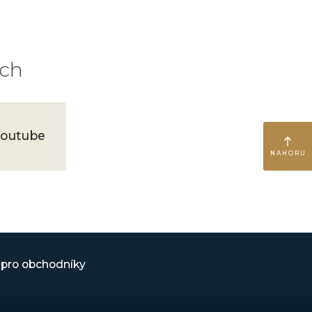
ích
outube
NAHORU
pro obchodníky