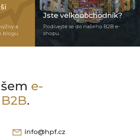
ši
Jste velkoobchodník?
výživy a
Podívejte se do našeho B2B e-
m blogu.
shopu.
našem
e-
o
B2B
.
info@hpf.cz