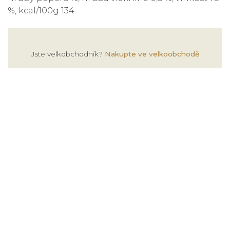
%, kcal/100g 134.
Jste velkobchodník?
Nakupte ve velkoobchodě