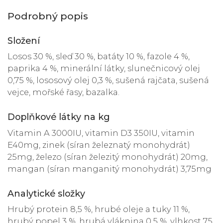
Podrobný popis
Složení
Losos 30 %, sleď 30 %, batáty 10 %, fazole 4 %,
paprika 4 %, minerální látky, slunečnicový olej
0,75 %, lososový olej 0,3 %, sušená rajčata, sušená
vejce, mořské řasy, bazalka.
Doplňkové látky na kg
Vitamin A 3000IU, vitamin D3 350IU, vitamin
E40mg, zinek (síran železnatý monohydrát)
25mg, železo (síran železitý monohydrát) 20mg,
mangan (síran manganitý monohydrát) 3,75mg
Analytické složky
Hrubý protein 8,5 %, hrubé oleje a tuky 11 %,
hrubý popel 3 %, hrubá vláknina 0,5 %, vlhkost 75