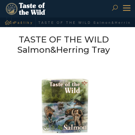
To
nav
Šelmy psovité
Paštiky
TASTE OF THE WILD
Salmon&Herring Tray