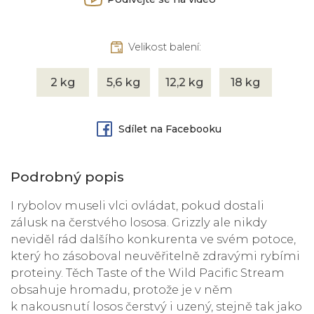
Velikost balení:
2 kg
5,6 kg
12,2 kg
18 kg
Sdílet na Facebooku
Podrobný popis
I rybolov museli vlci ovládat, pokud dostali
zálusk na čerstvého lososa. Grizzly ale nikdy
neviděl rád dalšího konkurenta ve svém potoce,
který ho zásoboval neuvěřitelně zdravými rybími
proteiny. Těch Taste of the Wild Pacific Stream
obsahuje hromadu, protože je v něm
k nakousnutí losos čerstvý i uzený, stejně tak jako