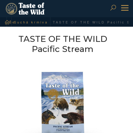
To
nav
Šelmy psovité
Suchá krmiva
TASTE OF THE WILD
Pacific Stream