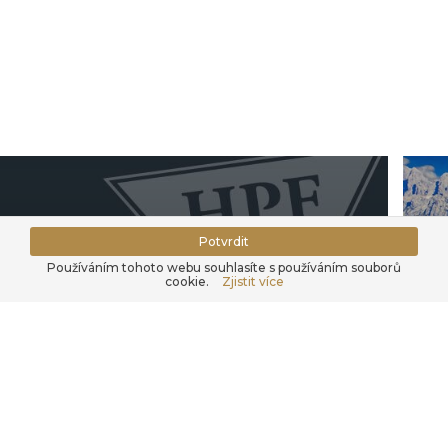
Potvrdit
Používáním tohoto webu souhlasíte s používáním souborů
cookie.
Zjistit více
Hájek Pet Food
O 
Seznamte se s naší firmou.
Zji