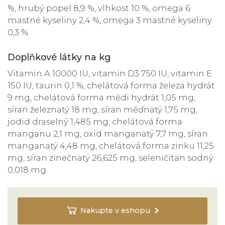
%, hrubý popel 8,9 %, vlhkost 10 %, omega 6
mastné kyseliny 2,4 %, omega 3 mastné kyseliny
0,3 %.
Doplňkové látky na kg
Vitamin A 10000 IU, vitamin D3 750 IU, vitamin E
150 IU, taurin 0,1 %, chelátová forma železa hydrát
9 mg, chelátová forma mědi hydrát 1,05 mg,
síran železnatý 18 mg, síran měďnatý 1,75 mg,
jodid draselný 1,485 mg, chelátová forma
manganu 2,1 mg, oxid manganatý 7,7 mg, síran
manganatý 4,48 mg, chelátová forma zinku 11,25
mg, síran zinečnatý 26,625 mg, seleničitan sodný
0,018 mg.
Nakupte v eshopu