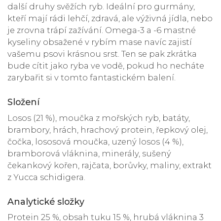
další druhy svěžích ryb. Ideální pro gurmány,
kteří mají rádi lehčí, zdravá, ale výživná jídla, nebo
je zrovna trápí zažívání. Omega-3 a -6 mastné
kyseliny obsažené v rybím mase navíc zajistí
vašemu psovi krásnou srst. Ten se pak zkrátka
bude cítit jako ryba ve vodě, pokud ho necháte
zarybařit si v tomto fantastickém balení.
Složení
Losos (21 %), moučka z mořských ryb, batáty,
brambory, hrách, hrachový protein, řepkový olej,
čočka, lososová moučka, uzený losos (4 %),
bramborová vláknina, minerály, sušený
čekankový kořen, rajčata, borůvky, maliny, extrakt
z Yucca schidigera.
Analytické složky
Protein 25 %, obsah tuku 15 %, hrubá vláknina 3